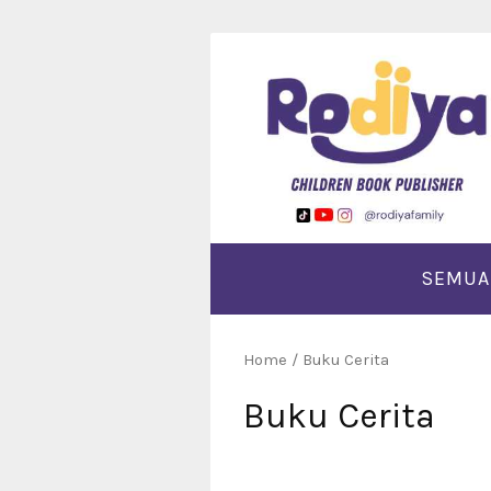
Langsung
ke
konten
SEMUA
Home
/ Buku Cerita
Buku Cerita