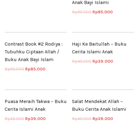
Anak Bayi Islami
Rp
95.000
Rp
85.000
Contrast Book #2 Rodiya :
Haji Ke Baitullah – Buku
Tubuhku Ciptaan Allah /
Cerita Islami Anak
Buku Anak Bayi Islam
Rp
45.000
Rp
39.000
Rp
95.000
Rp
85.000
Puasa Meraih Takwa – Buku
Salat Mendekat Allah –
Cerita Islami Anak
Buku Cerita Anak Islami
Rp
45.000
Rp
39.000
Rp
45.000
Rp
39.000