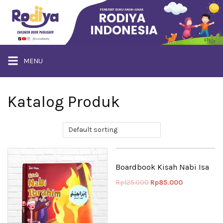
Langsung
ke
konten
MENU
Katalog Produk
Boardbook Kisah Nabi Isa
Rp
125.000
Rp
85.000