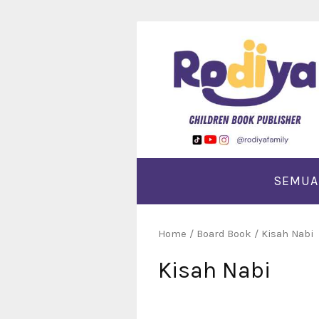
Langsung
ke
konten
SEMUA
Home
/
Board Book
/ Kisah Nabi
Kisah Nabi