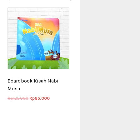
Boardbook Kisah Nabi
Musa
Rp
125.000
Rp
85.000