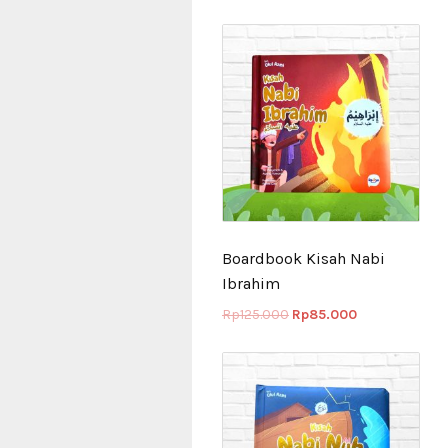
Boardbook Kisah Nabi
Ibrahim
Rp
125.000
Rp
85.000