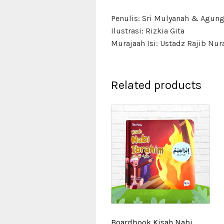
Penulis: Sri Mulyanah & Agun
Ilustrasi: Rizkia Gita
Murajaah Isi: Ustadz Rajib Nura
Related products
Boardbook Kisah Nabi