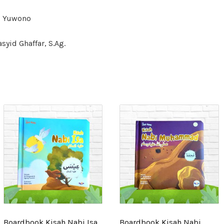
g Yuwono
syid Ghaffar, S.Ag.
Boardbook Kisah Nabi Isa
Boardbook Kisah Nabi