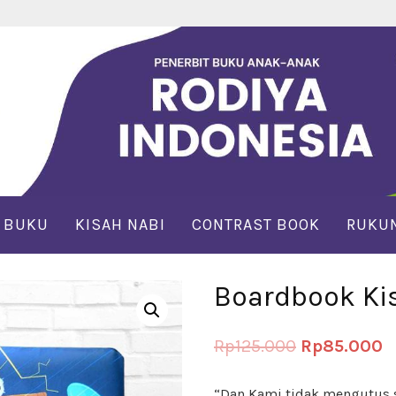
 BUKU
KISAH NABI
CONTRAST BOOK
RUKUN
Boardbook Ki
Rp
125.000
Rp
85.000
“Dan Kami tidak mengutus 