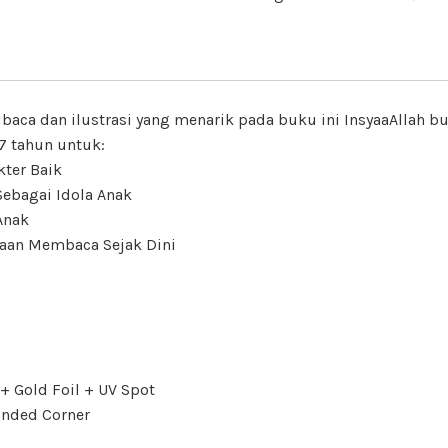
baca dan ilustrasi yang menarik pada buku ini InsyaaAllah b
-7 tahun untuk:
kter Baik
Sebagai Idola Anak
Anak
taan Membaca Sejak Dini
 + Gold Foil + UV Spot
unded Corner