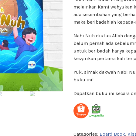
melainkan Kami wahyukan k
ada sesembahan yang berhak 
maka beribadahlah kepada-Ku
Nabi Nuh diutus Allah deng
belum pernah ada sebelumn
untuk beribadah hanya kepa
kesyirikan pertama kali ter
Yuk, simak dakwah Nabi N
buku ini!
Dapatkan buku ini secara on
Categories:
Board Book
,
Kis