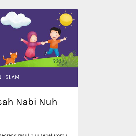
 ISLAM
sah Nabi Nuh
seorang rasul pun sebelummu